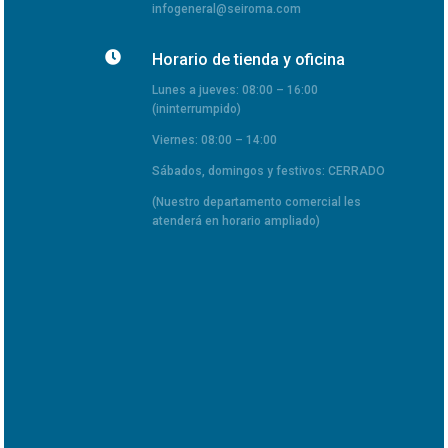
infogeneral@seiroma.com

Horario de tienda y oficina
Lunes a jueves: 08:00 – 16:00
(ininterrumpido)
Viernes: 08:00 – 14:00
Sábados, domingos y festivos: CERRADO
(Nuestro departamento comercial les
atenderá en horario ampliado)