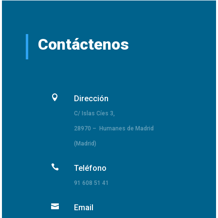
Contáctenos

Dirección
C/ Islas Cíes 3,
28970 – Humanes de Madrid
(Madrid)

Teléfono
91 608 51 41

Email