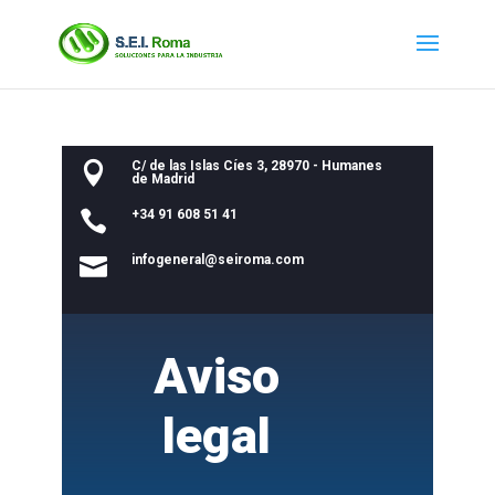
C/ de las Islas Cíes 3, 28970 - Humanes

de Madrid
+34 91 608 51 41

infogeneral@seiroma.com

Aviso
legal