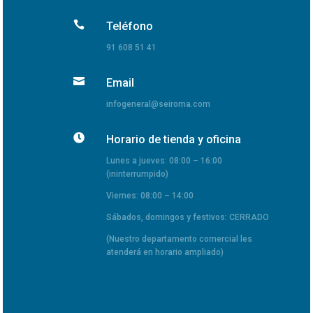

Teléfono
91 608 51 41

Email
infogeneral@seiroma.com

Horario de tienda y oficina
Lunes a jueves: 08:00 – 16:00
(ininterrumpido)
Viernes: 08:00 – 14:00
Sábados, domingos y festivos: CERRADO
(Nuestro departamento comercial les
atenderá en horario ampliado)