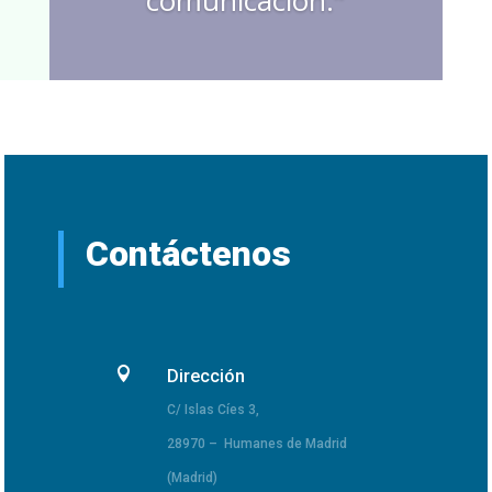
Contáctenos

Dirección
C/ Islas Cíes 3,
28970 – Humanes de Madrid
(Madrid)