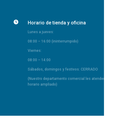

Horario de tienda y oficina
Lunes a jueves:
08:00 – 16:00 (ininterrumpido)
Viernes:
08:00 – 14:00
Sábados, domingos y festivos: CERRADO
(Nuestro departamento comercial les atenderá en
horario ampliado)