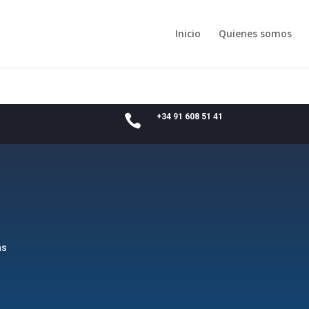
Inicio
Quienes somos
+34 91 608 51 41

as