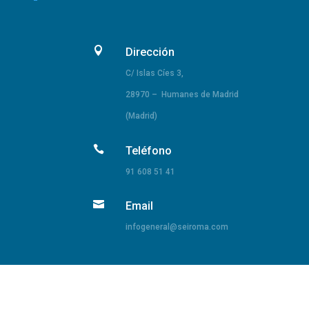

Dirección
C/ Islas Cíes 3,
28970 – Humanes de Madrid
(Madrid)

Teléfono
91 608 51 41

Email
infogeneral@seiroma.com